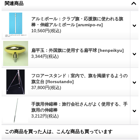
関連商品
アルミポール：クラブ旗・応援旗に使われる旗
棒・伸縮アルミポール
[
arumipo-ru
]
10,560円
(税込)
扁平玉：外国旗に使用する扁平球
[
henpeikyu
]
3,344円
(税込)
フロアースタンド：室内で、旗を掲揚するようの
旗立台
[
florsutando
]
37,800円
(税込)
手旗用伸縮棒：旅行会社さんがよく使用する、手
旗用の伸縮棒
3,212円
(税込)
この商品を買った人は、こんな商品も買っています