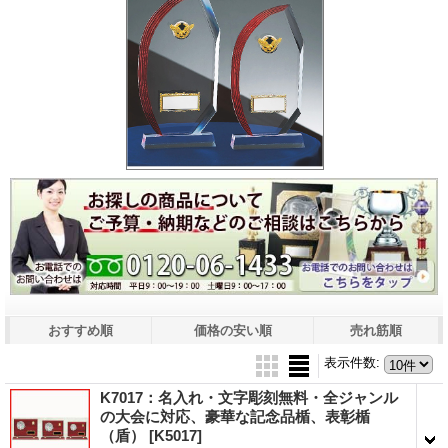
おすすめ順
価格の安い順
売れ筋順
表示件数
:
K7017：名入れ・文字彫刻無料・全ジャンル
の大会に対応、豪華な記念品楯、表彰楯
（盾）
[K5017]