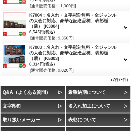
[通常販売価格
:
11,000円
]
K7004：名入れ・文字彫刻無料・全ジャンル
の大会に対応、豪華な記念品楯、表彰楯
（盾）
[K3004]
6,545円
(税込)
[通常販売価格
:
9,350円
]
K7003：名入れ・文字彫刻無料・全ジャンル
の大会に対応、豪華な記念品楯、表彰楯
（盾）
[K5003]
6,314円
(税込)
[通常販売価格
:
9,020円
]
(7件/7件)
Q&A（よくある質問）
希望納期について
文字彫刻
名入れ加工について
取り扱いメーカー
表彰について