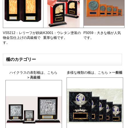
VS5212：レリーフが鉄鋳
K3001：ウレタン塗装の
F5059：大きな楯が人気
物金箔仕上げの高級楯で
重厚な楯です。
です。
す。
楯のカテゴリー
ハイクラスの表彰楯は、こちら
多様な種類の楯は、こちら
＞一般楯
＞高級楯