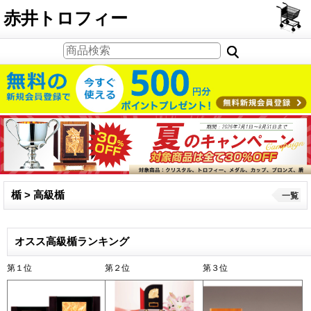
PCサイト
赤井トロフィー
楯 > 高級楯
一覧
オスス高級楯ランキング
第１位
第２位
第３位