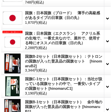
748円
(税込)
国旗：日本国旗（ブロード） 薄手の高級感
があるタイプの日章旗（日の丸）
1,870円
(税込)
国旗：日本国旗（エクスラン） アクリル系
の生地で、一番丈夫なので、屋外で、使用す
る時にオススメの日章旗（日の丸）
2,288円
(税込)
国旗B-2セット（日本国旗セット）：テトロン
の国旗が入った普及品の国旗セット
[hinom
aruB2]
3,344円
(税込)
国旗C-1セット（日本国旗セット）：当社が扱
っている国旗セットの中で、一番安いタイプ
の国旗セット
[hinomaruC1]
3,190円
(税込)
国旗B-1セット（日本国旗セット） 金巾地の
国旗が入った普及品の国旗セット
[hinomaru
B1]