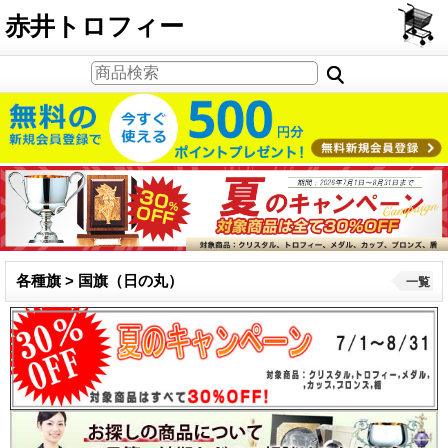
PCサイト
赤井トロフィー
各種旗 > 国旗（日の丸）
一覧