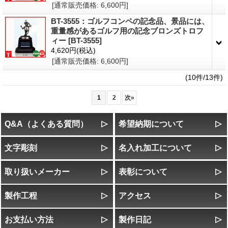
[通常販売価格
:
6,600円
]
BT-3555：ゴルフコンペの記念品、景品には、
重量感があるゴルフ用の記念ブロンズトロフ
ィー
[BT-3555]
4,620円
(税込)
[通常販売価格
:
6,600円
]
(10件/13件)
1
2
次
»
Q&A（よくある質問）
希望納期について
文字彫刻
名入れ加工について
取り扱いメーカー
表彰について
製作工程
アクセス
お支払い方法
製作日記