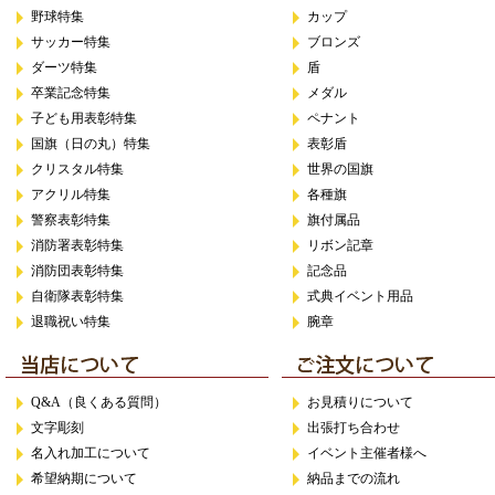
野球特集
カップ
サッカー特集
ブロンズ
ダーツ特集
盾
卒業記念特集
メダル
子ども用表彰特集
ペナント
国旗（日の丸）特集
表彰盾
クリスタル特集
世界の国旗
アクリル特集
各種旗
警察表彰特集
旗付属品
消防署表彰特集
リボン記章
消防団表彰特集
記念品
自衛隊表彰特集
式典イベント用品
退職祝い特集
腕章
Q&A（良くある質問）
お見積りについて
文字彫刻
出張打ち合わせ
名入れ加工について
イベント主催者様へ
希望納期について
納品までの流れ