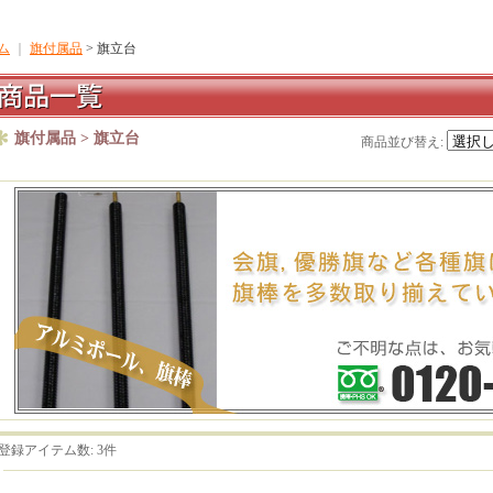
ム
｜
旗付属品
> 旗立台
旗付属品 > 旗立台
商品並び替え
:
登録アイテム数
:
3件