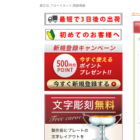
旗立台,フロースタンド,国旗掲揚
ホー