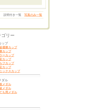
説明付き一覧
写真のみ一覧
テゴリー
カップ
級優勝カップ
勝カップ
ラーカップ
安カップ
ルフカップ
宝カップ
ニックスカップ
メダル
般メダル
級メダル
ども用メダル