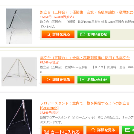
旗立台（三脚台）：優勝旗・会旗・高級刺繍旗・敬弔旗に
17,160円～52,800円
(税込)
旗立台（三脚台） 【種類】 鉄製16mm三脚台 鉄製12mm三脚台 鉄製
ていません
旗立台（五脚台）：会旗・高級刺繍旗に使用する旗立台
63,360円
(税込)
旗立台（五脚台） 鉄製16mm五脚台 【サイズ】 閉脚時 全長 840mm
m
フロアースタンド：室内で、旗を掲揚するようの旗立台
[florsutando]
37,800円
(税込)
鉄製フロアースタンド（クロームメッキ） ※この商品には、３ｍのア
のスタンドです。