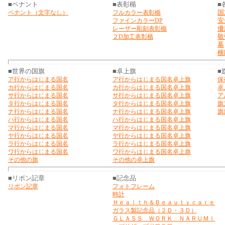
■ペナント
■表彰楯
■
国
ペナント（文字なし）
フルカラー表彰楯
安
ファインカラーDP
優
レーザー彫刻表彰楯
敬
２D加工表彰楯
幕
横
■世界の国旗
■卓上旗
■
ア行からはじまる国名
ア行からはじまる国名卓上旗
保
カ行からはじまる国名
カ行からはじまる国名卓上旗
卓
サ行からはじまる国名
サ行からはじまる国名卓上旗
ア
タ行からはじまる国名
タ行からはじまる国名卓上旗
旗
ナ行からはじまる国名
ナ行からはじまる国名卓上旗
旗
ハ行からはじまる国名
ハ行からはじまる国名卓上旗
マ行からはじまる国名
マ行からはじまる国名卓上旗
ヤ行からはじまる国名
ヤ行からはじまる国名卓上旗
ラ行からはじまる国名
ラ行からはじまる国名卓上旗
ワ行からはじまる国名
ワ行からはじまる国名卓上旗
その他の旗
その他の卓上旗
■リボン記章
■記念品
リボン記章
フォトフレーム
時計
Ｈｅａｌｔｈ＆Ｂｅａｕｔｙｃａｒｅ
ガラス製記念品（２Ｄ・３Ｄ）
ＧＬＡＳＳ ＷＯＲＫ ＮＡＲＵＭＩ