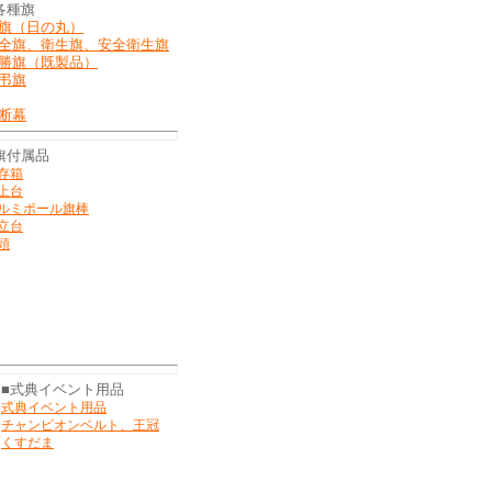
各種旗
旗（日の丸）
全旗、衛生旗、安全衛生旗
勝旗（既製品）
弔旗
断幕
旗付属品
存箱
上台
ルミポール旗棒
立台
頭
■式典イベント用品
式典イベント用品
チャンピオンベルト、王冠
くすだま