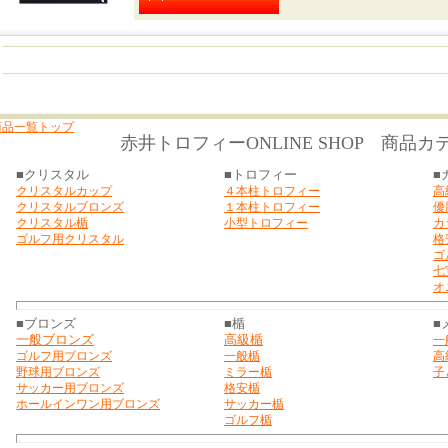
商品一覧トップ
赤井トロフィーONLINE SHOP 商品カ
■クリスタル
■トロフィー
■
クリスタルカップ
４本柱トロフィー
高
クリスタルブロンズ
１本柱トロフィー
優
クリスタル楯
小型トロフィー
カ
ゴルフ用クリスタル
格
ゴ
七
オ
■ブロンズ
■楯
■
一般ブロンズ
高級楯
一
ゴルフ用ブロンズ
一般楯
高
野球用ブロンズ
ミラー楯
子
サッカー用ブロンズ
格安楯
ホールインワン用ブロン
ズ
サッカー楯
ゴルフ楯