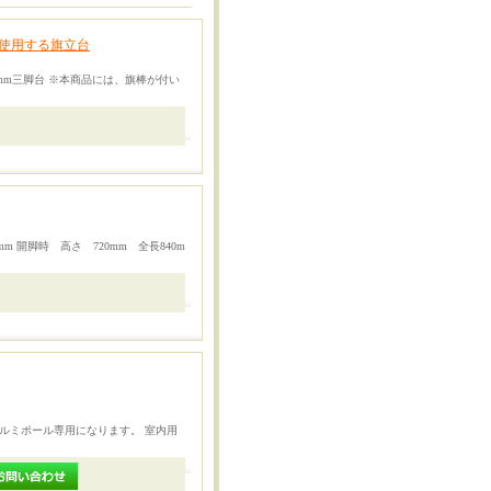
使用する旗立台
9mm三脚台 ※本商品には、旗棒が付い
 開脚時 高さ 720mm 全長840m
ルミポール専用になります。 室内用