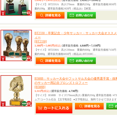
1,694円～2,695円
(税込)
[通常販売価格
:
2,420円～3,850円
]
【サイズ】 BT2331A 高さ270mm 重量約250g 通常販売価格3850円（
量約190g 通常販売価格2420円（税込み) 【材質…
BT2330：卒業記念・少年サッカー・サッカー大会オスス
ィー
[BT2330]
3,388円～5,005円
(税込)
[通常販売価格
:
4,840円～7,150円
]
【サイズ】 BT2330A 高さ230mm 重量約600g 通常販売価格7150円（
量約480g 通常販売価格6050円（税込み) BT2330C…
B588B：サッカー大会やフットサル大会の優秀選手賞・
のサッカー用記念ブロンズトロフィー
[B588B]
3,311円
(税込)
[通常販売価格
:
4,730円
]
【サイズ】 B588B サイズ170mm(高さ) 重量約350g 通常販売価格 \
ュア/コーラル石台 【文字彫刻】 ●文字彫刻は、無料でさせて頂きます