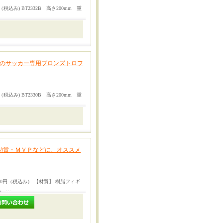
税込み) BT2332B 高さ200mm 重
メのサッカー専用ブロンズトロフ
税込み) BT2330B 高さ200mm 重
殊勲賞・ＭＶＰなどに、オススメ
4730円（税込み） 【材質】 樹脂フィギ
。 …