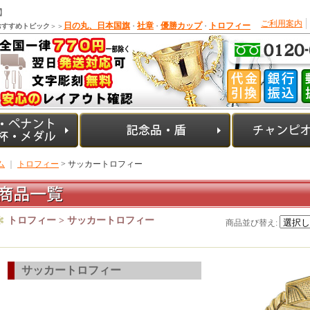
】
ご利用案内
日の丸、日本国旗
社章
優勝カップ
トロフィー
おすすめトピック
＞＞
・
・
・
ム
｜
トロフィー
> サッカートロフィー
トロフィー > サッカートロフィー
商品並び替え
:
サッカートロフィー