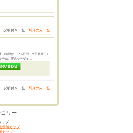
説明付き一覧
写真のみ一覧
期】 ●納期は、3〜5日間（土日祝除く）
ンや色は、正式なデザイ…
説明付き一覧
写真のみ一覧
テゴリー
カップ
級優勝カップ
勝カップ