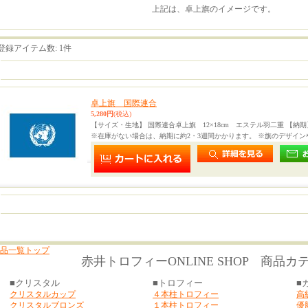
上記は、卓上旗のイメージです。
登録アイテム数
:
1件
卓上旗 国際連合
5,280円
(税込)
【サイズ・生地】 国際連合卓上旗 12×18cm エステル羽二重 【納
※在庫がない場合は、納期に約2・3週間かかります。 ※旗のデザイ
品一覧トップ
赤井トロフィーONLINE SHOP 商品カ
■クリスタル
■トロフィー
■
クリスタルカップ
４本柱トロフィー
高
クリスタルブロンズ
１本柱トロフィー
優