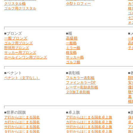
クリスタル楯
小型トロフィー
カ
ゴルフ用クリスタル
格
ゴ
七
オ
■ブロンズ
■楯
■
一般ブロンズ
高級楯
一
ゴルフ用ブロンズ
一般楯
高
野球用ブロンズ
ミラー楯
子
サッカー用ブロンズ
格安楯
ホールインワン用ブロン
ズ
サッカー楯
ゴルフ楯
■ペナント
■表彰楯
■
国
ペナント（文字なし）
フルカラー表彰楯
安
ファインカラーDP
優
レーザー彫刻表彰楯
敬
２D加工表彰楯
幕
横
■世界の国旗
■卓上旗
■
ア行からはじまる国名
ア行からはじまる国名卓上旗
保
カ行からはじまる国名
カ行からはじまる国名卓上旗
卓
サ行からはじまる国名
サ行からはじまる国名卓上旗
ア
タ行からはじまる国名
タ行からはじまる国名卓上旗
旗