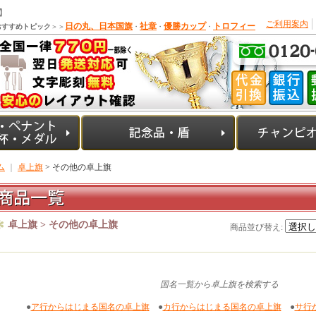
】
ご利用案内
日の丸、日本国旗
社章
優勝カップ
トロフィー
おすすめトピック
＞＞
・
・
・
ム
｜
卓上旗
> その他の卓上旗
卓上旗 > その他の卓上旗
商品並び替え
:
国名一覧から卓上旗を検索する
●
ア行からはじまる国名の卓上旗
●
カ行からはじまる国名の卓上旗
●
サ行