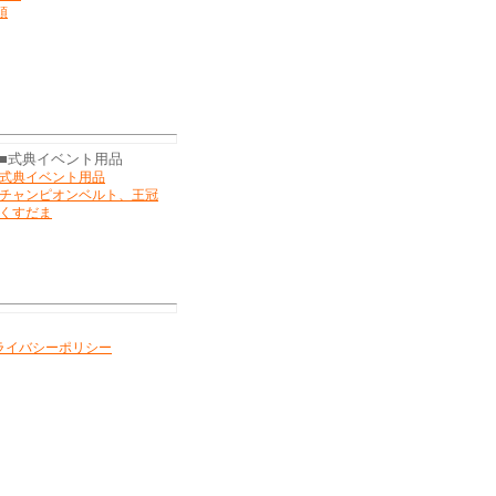
頭
■式典イベント用品
式典イベント用品
チャンピオンベルト、王冠
くすだま
ライバシーポリシー