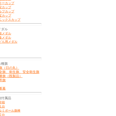
ラーカップ
安カップ
ルフカップ
宝カップ
ニックスカップ
メダル
般メダル
級メダル
ども用メダル
各種旗
旗（日の丸）
全旗、衛生旗、安全衛生旗
勝旗（既製品）
弔旗
断幕
旗付属品
存箱
上台
ルミポール旗棒
立台