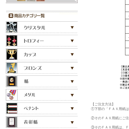
【ご注文方法】
①下部の「ＦＡＸ用紙はコ
②そのＦＡＸ用紙にご注文
③そのＦＡＸ用紙は、ＦＡ