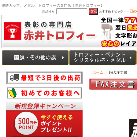
優勝カップ、メダル、トロフィーの専門店【赤井トロフィー】
日の
商品検索:
おすすめトピック
＞＞
ホーム
｜
FAX注文書