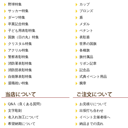
野球特集
カップ
サッカー特集
ブロンズ
ダーツ特集
盾
卒業記念特集
メダル
子ども用表彰特集
ペナント
国旗（日の丸）特集
表彰盾
クリスタル特集
世界の国旗
アクリル特集
各種旗
警察表彰特集
旗付属品
消防署表彰特集
リボン記章
消防団表彰特集
記念品
自衛隊表彰特集
式典イベント用品
退職祝い特集
腕章
Q&A（良くある質問）
お見積りについて
文字彫刻
出張打ち合わせ
名入れ加工について
イベント主催者様へ
希望納期について
納品までの流れ