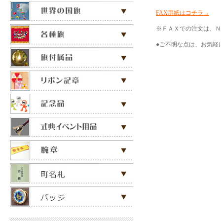
FAX用紙はコチラ→
※ＦＡＸでの注文は、ＮＰ
●ご不明な点は、お気軽