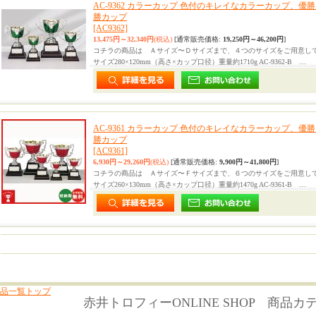
AC-9362 カラーカップ 色付のキレイなカラーカップ、
勝カップ
[AC9362]
13,475円～32,340円
(税込)
[通常販売価格
:
19,250円～46,200円
]
コチラの商品は Ａサイズ〜Ｄサイズまで、４つのサイズをご用意しており
サイズ280×120mm（高さ×カップ口径）重量約1710g AC-9362-B …
AC-9361 カラーカップ 色付のキレイなカラーカップ、
勝カップ
[AC9361]
6,930円～29,260円
(税込)
[通常販売価格
:
9,900円～41,800円
]
コチラの商品は Ａサイズ〜Ｆサイズまで、６つのサイズをご用意しており
サイズ260×130mm（高さ×カップ口径）重量約1470g AC-9361-B …
品一覧トップ
赤井トロフィーONLINE SHOP 商品カ