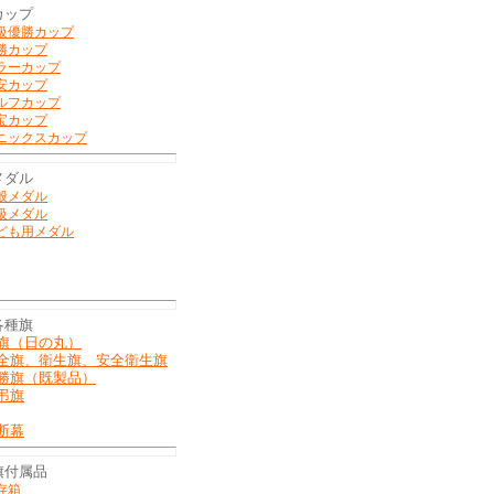
カップ
級優勝カップ
勝カップ
ラーカップ
安カップ
ルフカップ
宝カップ
ニックスカップ
メダル
般メダル
級メダル
ども用メダル
各種旗
旗（日の丸）
全旗、衛生旗、安全衛生旗
勝旗（既製品）
弔旗
断幕
旗付属品
存箱