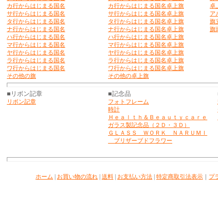
カ行からはじまる国名
カ行からはじまる国名卓上旗
卓
サ行からはじまる国名
サ行からはじまる国名卓上旗
ア
タ行からはじまる国名
タ行からはじまる国名卓上旗
旗
ナ行からはじまる国名
ナ行からはじまる国名卓上旗
旗
ハ行からはじまる国名
ハ行からはじまる国名卓上旗
マ行からはじまる国名
マ行からはじまる国名卓上旗
ヤ行からはじまる国名
ヤ行からはじまる国名卓上旗
ラ行からはじまる国名
ラ行からはじまる国名卓上旗
ワ行からはじまる国名
ワ行からはじまる国名卓上旗
その他の旗
その他の卓上旗
■リボン記章
■記念品
リボン記章
フォトフレーム
時計
Ｈｅａｌｔｈ＆Ｂｅａｕｔｙｃａｒｅ
ガラス製記念品（２Ｄ・３Ｄ）
ＧＬＡＳＳ ＷＯＲＫ ＮＡＲＵＭＩ
ブリザーブドフラワー
ホーム
|
お買い物の流れ
|
送料
|
お支払い方法
|
特定商取引法表示
｜
プ