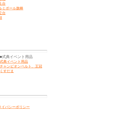
上台
ルミポール旗棒
立台
頭
■式典イベント用品
式典イベント用品
チャンピオンベルト、王冠
くすだま
ライバシーポリシー