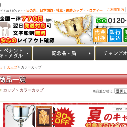
】
ご利用案内
日の丸、日本国旗
社章
優勝カップ
トロフィー
おすすめトピック
＞＞
・
・
・
ム
｜
カップ
> カラーカップ
カップ > カラーカップ
商品並び替え
: