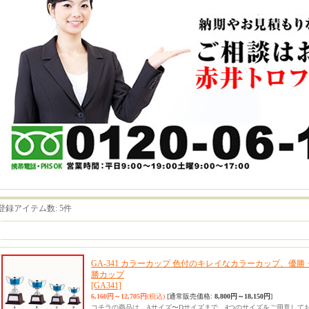
登録アイテム数
:
5件
GA-341 カラーカップ 色付のキレイなカラーカップ、優
勝カップ
[GA341]
6,160円～12,705円
(税込)
[通常販売価格
:
8,800円～18,150円
]
コチラの商品は Aサイズ〜Dサイズまで、4つのサイズをご用意しておりま