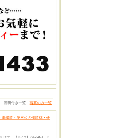
説明付き一覧
写真のみ一覧
勝・準優勝・第三位の優勝杯・優
す。 【サイズ】 GA-341-A サ