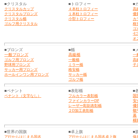
■クリスタル
■トロフィー
■
クリスタルカップ
４本柱トロフィー
高
クリスタルブロンズ
１本柱トロフィー
優
クリスタル楯
小型トロフィー
カ
ゴルフ用クリスタル
格
ゴ
七
オ
■ブロンズ
■楯
■
一般ブロンズ
高級楯
一
ゴルフ用ブロンズ
一般楯
高
野球用ブロンズ
ミラー楯
子
サッカー用ブロンズ
格安楯
ホールインワン用ブロン
ズ
サッカー楯
ゴルフ楯
■ペナント
■表彰楯
■
国
ペナント（文字なし）
フルカラー表彰楯
安
ファインカラーDP
優
レーザー彫刻表彰楯
敬
２D加工表彰楯
幕
横
■世界の国旗
■卓上旗
■
ア行からはじまる国名
ア行からはじまる国名卓上旗
保