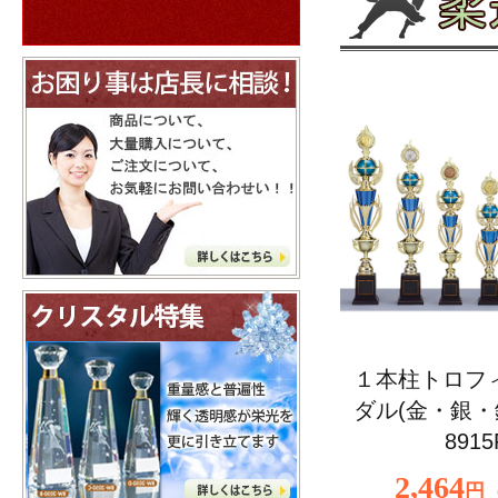
１本柱トロフ
ダル(金・銀・銅
8915
2,464
円