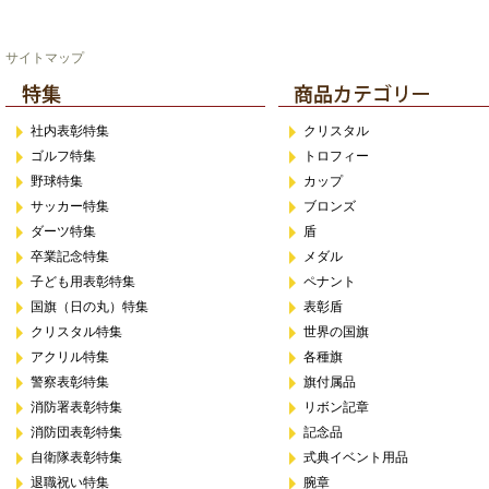
サイトマップ
社内表彰特集
クリスタル
ゴルフ特集
トロフィー
野球特集
カップ
サッカー特集
ブロンズ
ダーツ特集
盾
卒業記念特集
メダル
子ども用表彰特集
ペナント
国旗（日の丸）特集
表彰盾
クリスタル特集
世界の国旗
アクリル特集
各種旗
警察表彰特集
旗付属品
消防署表彰特集
リボン記章
消防団表彰特集
記念品
自衛隊表彰特集
式典イベント用品
退職祝い特集
腕章