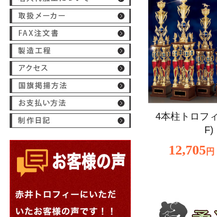
4本柱トロフィー
F)
12,705
円