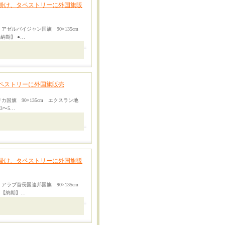
掛け、タペストリーに外国旗販
アゼルバイジャン国旗 90×135cm
納期】 ●…
ペストリーに外国旗販売
カ国旗 90×135cm エクスラン地
3〜5…
掛け、タペストリーに外国旗販
アラブ首長国連邦国旗 90×135cm
 【納期】…