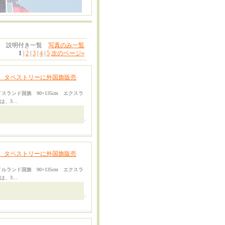
説明付き一覧
写真のみ一覧
1
|
2
|
3
|
4
|
5
次のページ
»
、タペストリーに外国旗販売
スランド国旗 90×135cm エクスラ
期は、3…
、タペストリーに外国旗販売
ルランド国旗 90×135cm エクスラ
期は、3…