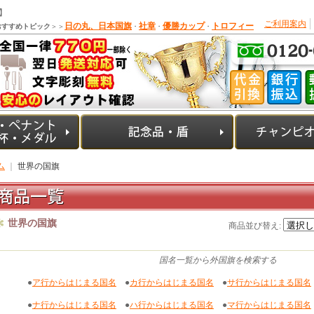
】
ご利用案内
日の丸、日本国旗
社章
優勝カップ
トロフィー
おすすめトピック
＞＞
・
・
・
ム
｜
世界の国旗
世界の国旗
商品並び替え
:
国名一覧から外国旗を検索する
●
ア行からはじまる国名
●
カ行からはじまる国名
●
サ行からはじまる国名
●
ナ行からはじまる国名
●
ハ行からはじまる国名
●
マ行からはじまる国名