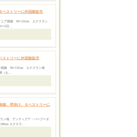
タペストリーに外国旗販売
ニア国旗 90×135cm エクスラン
3〜5日…
ペストリーに外国旗販売
国旗 90×135cm エクスラン地
日間（土…
掲揚、壁掛け、タペストリーに
クスラン地 アンティグア・バーブーダ
80cm エクスラ…