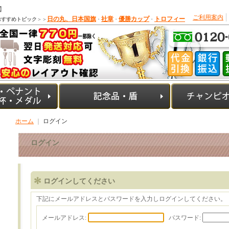
】
ご利用案内
日の丸、日本国旗
社章
優勝カップ
トロフィー
おすすめトピック
＞＞
・
・
・
ホーム
｜
ログイン
ログイン
ログインしてください
下記にメールアドレスとパスワードを入力しログインしてください。
メールアドレス:
パスワード: