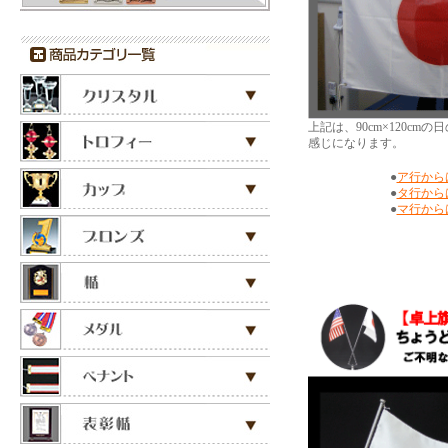
上記は、90cm×120
感じになります。
●
ア行から
●
タ行か
●
マ行から