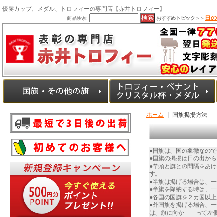
優勝カップ、メダル、トロフィーの専門店【赤井トロフィー】
日の
商品検索:
おすすめトピック
＞＞
ホーム
｜
国旗掲揚方法
●国旗は、国の象徴なの
●国旗の掲揚は日の出か
●竿頭と旗との間隔をあ
す。
●半旗は掲げる場合は、
●半旗を降納する時は、
●各国の国旗を２カ国以
●外国旗を掲げる場合、
は、旗に向か って左側