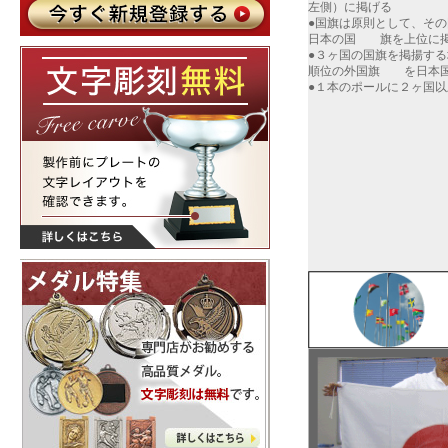
左側）に掲げる
●国旗は原則として、そ
日本の国 旗を上位に
●３ヶ国の国旗を掲揚す
順位の外国旗 を日本国
●１本のポールに２ヶ国