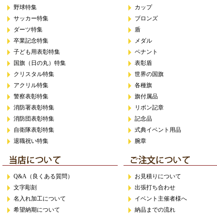
野球特集
カップ
サッカー特集
ブロンズ
ダーツ特集
盾
卒業記念特集
メダル
子ども用表彰特集
ペナント
国旗（日の丸）特集
表彰盾
クリスタル特集
世界の国旗
アクリル特集
各種旗
警察表彰特集
旗付属品
消防署表彰特集
リボン記章
消防団表彰特集
記念品
自衛隊表彰特集
式典イベント用品
退職祝い特集
腕章
Q&A（良くある質問）
お見積りについて
文字彫刻
出張打ち合わせ
名入れ加工について
イベント主催者様へ
希望納期について
納品までの流れ