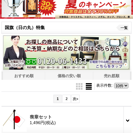
国旗（日の丸）特集
一覧
おすすめ順
価格の安い順
売れ筋順
表示件数
:
1
2
次
»
喪章セット
1,496円
(税込)