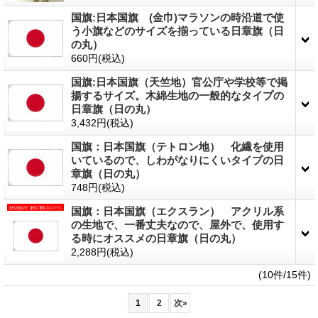
国旗:日本国旗 (金巾)マラソンの時沿道で使
う小旗などのサイズを揃っている日章旗（日
の丸）
660円
(税込)
国旗:日本国旗（天竺地）官公庁や学校等で掲
揚するサイズ。木綿生地の一般的なタイプの
日章旗（日の丸）
3,432円
(税込)
国旗：日本国旗（テトロン地） 化繊を使用
いているので、しわがなりにくいタイプの日
章旗（日の丸）
748円
(税込)
国旗：日本国旗（エクスラン） アクリル系
の生地で、一番丈夫なので、屋外で、使用す
る時にオススメの日章旗（日の丸）
2,288円
(税込)
(10件/15件)
1
2
次
»