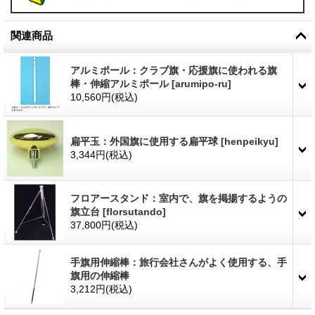
関連商品
アルミポール：クラブ旗・応援旗に使われる旗
棒・伸縮アルミポール
[
arumipo-ru
]
10,560円
(税込)
扁平玉：外国旗に使用する扁平球
[
henpeikyu
]
3,344円
(税込)
フロアースタンド：室内で、旗を掲揚するようの
旗立台
[
florsutando
]
37,800円
(税込)
手旗用伸縮棒：旅行会社さんがよく使用する、手
旗用の伸縮棒
3,212円
(税込)