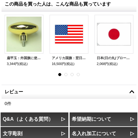
この商品を買った人は、こんな商品も買っています
扁平玉：外国旗に使用する扁平球
アメリカ国旗：翌日発送可、世界の国旗掲揚、壁掛け、タペストリーに外国旗販売
日本(日の丸)ブロード地：翌日発送可、世界の国旗掲揚、壁掛け、タペストリーに外国旗販売
3,344円
(税込)
16,500円
(税込)
2,068円
(税込)
レビュー
0
件
Q&A（よくある質問）
希望納期について
文字彫刻
名入れ加工について