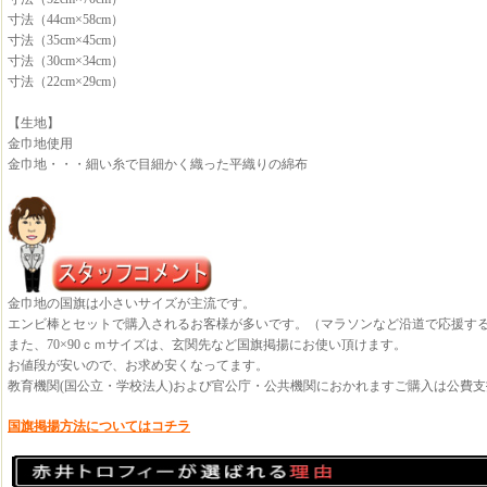
寸法（44cm×58cm）
寸法（35cm×45cm）
寸法（30cm×34cm）
寸法（22cm×29cm）
【生地】
金巾地使用
金巾地・・・細い糸で目細かく織った平織りの綿布
金巾地の国旗は小さいサイズが主流です。
エンビ棒とセットで購入されるお客様が多いです。（マラソンなど沿道で応援す
また、70×90ｃｍサイズは、玄関先など国旗掲揚にお使い頂けます。
お値段が安いので、お求め安くなってます。
教育機関(国公立・学校法人)および官公庁・公共機関におかれますご購入は公費
国旗掲揚方法についてはコチラ