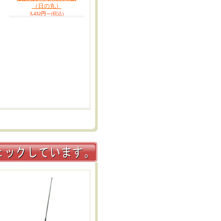
（日の丸）
3,432円～
(税込)