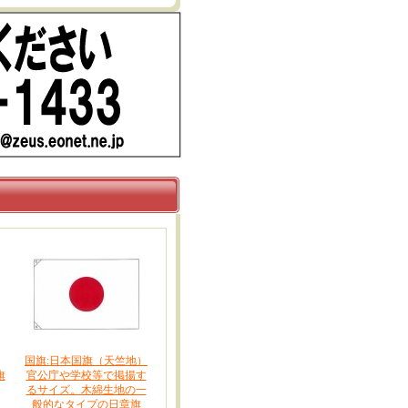
国旗:日本国旗（天竺地）
旗
官公庁や学校等で掲揚す
るサイズ。木綿生地の一
般的なタイプの日章旗