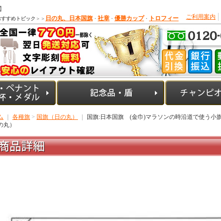
】
ご利用案内
日の丸、日本国旗
社章
優勝カップ
トロフィー
おすすめトピック
＞＞
・
・
・
ム
｜
各種旗
>
国旗（日の丸）
｜
国旗:日本国旗 (金巾)マラソンの時沿道で使う
の丸）