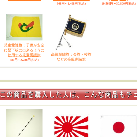
308円～1,408円
(税込)
10,560円～30,800円
(税込)
児童愛護旗：子供が安全
に登下校に出来るように
高級刺繍旗：会旗・校旗
使用する児童愛護旗
などの高級刺繍旗
880円～2,288円
(税込)