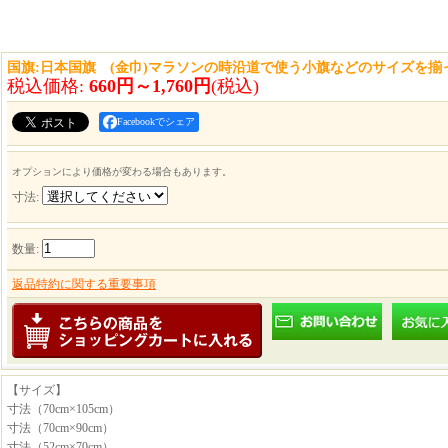
国旗:日本国旗 (金巾)マラソンの時沿道で使う小旗などのサイズを
税込価格
:
660円～1,760円
(税込)
Facebookでシェア
オプションにより価格が変わる場合もあります。
寸法
:
数量
:
返品特約に関する重要事項
【サイズ】
寸法（70cm×105cm）
寸法（70cm×90cm）
寸法（52cm×70cm）