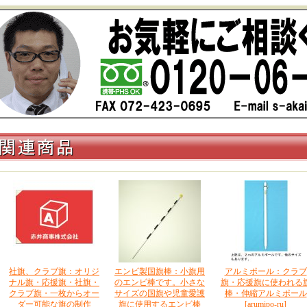
社旗、クラブ旗：オリジ
エンビ製国旗棒：小旗用
アルミポール：クラブ
ナル旗・応援旗・社旗・
のエンビ棒です。小さな
旗・応援旗に使われる
クラブ旗・一枚からオー
サイズの国旗や児童愛護
棒・伸縮アルミポール
ダー可能な旗の制作
旗に使用するエンビ棒
[arumipo-ru]