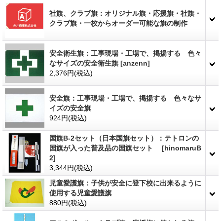
社旗、クラブ旗：オリジナル旗・応援旗・社旗・
クラブ旗・一枚からオーダー可能な旗の制作
安全衛生旗：工事現場・工場で、掲揚する 色々
なサイズの安全衛生旗
[
anzenn
]
2,376円
(税込)
安全旗：工事現場・工場で、掲揚する 色々なサ
イズの安全旗
924円
(税込)
国旗B-2セット（日本国旗セット）：テトロンの
国旗が入った普及品の国旗セット
[
hinomaruB
2
]
3,344円
(税込)
児童愛護旗：子供が安全に登下校に出来るように
使用する児童愛護旗
880円
(税込)