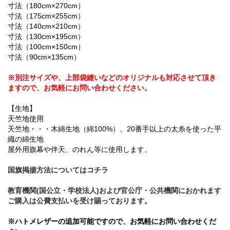
寸法（180cm×270cm）
寸法（175cm×255cm）
寸法（140cm×210cm）
寸法（130cm×195cm）
寸法（100cm×150cm）
寸法（90cm×135cm）
※別注サイズや、上部袋縫いなどのオリジナルも対応させて頂き
ますので、お気軽にお問い合わせください。
【生地】
天竺地使用
天竺地・・・木綿生地（綿100%）。20番手以上の太糸を使った平
織の綿生地
屋外用旗幕や伴天、のれん等に使用します。
国旗掲揚方法についてはコチラ
教育機関(国公立・学校法人)および官公庁・公共機関におかれます
ご購入は公費支払いを受け賜っております。
※ハトメレザーの追加可能ですので、お気軽にお問い合わせくだ