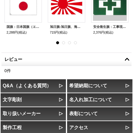
国旗：日本国旗（エクスラン） アクリル系の生地で、一番丈夫なので、屋外で、使用する時にオススメの日章旗（日の丸）
旭日旗:旭日旗、海軍旗、天竺生地の旗
安全衛生旗：工事現場・工場で、掲揚する 色々なサイズの安全衛生旗
2,288円
(税込)
715円
(税込)
2,376円
(税込)
レビュー
0
件
Q&A（よくある質問）
希望納期について
文字彫刻
名入れ加工について
取り扱いメーカー
表彰について
製作工程
アクセス