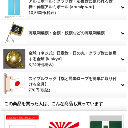
アルミポール：クラブ旗・応援旗に使われる旗
棒・伸縮アルミポール
[
arumipo-ru
]
10,560円
(税込)
高級刺繍旗：会旗・校旗などの高級刺繍旗
金球（ネジ式）日章旗・日の丸・クラブ旗に使用
する金球
[
kinkyu
]
3,740円
(税込)
スイブルフック【旗と昇降ロープを簡単に取り付
ける金具】
770円
(税込)
この商品を買った人は、こんな商品も買っています