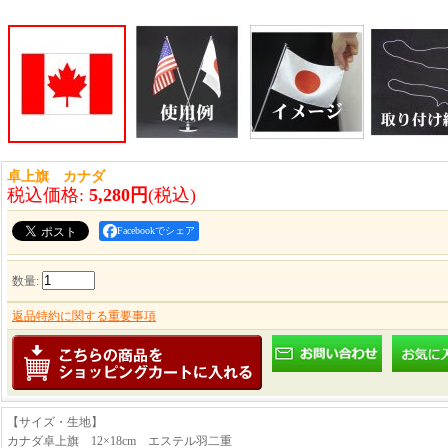
卓上旗 カナダ
税込価格
:
5,280円
(税込)
Facebookでシェア
数量
:
返品特約に関する重要事項
【サイズ・生地】
カナダ卓上旗 12×18cm エステル羽二重