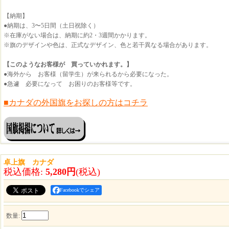
【納期】
●納期は、3〜5日間（土日祝除く）
※在庫がない場合は、納期に約2・3週間かかります。
※旗のデザインや色は、正式なデザイン、色と若干異なる場合があります。
【このようなお客様が 買っていかれます。】
●海外から お客様（留学生）が来られるから必要になった。
●急遽 必要になって お困りのお客様等です。
■カナダの外国旗をお探しの方はコチラ
卓上旗 カナダ
税込価格
:
5,280円
(税込)
Facebookでシェア
数量
: