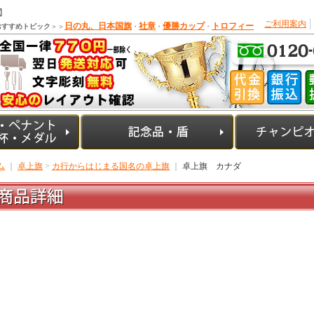
】
ご利用案内
日の丸、日本国旗
社章
優勝カップ
トロフィー
おすすめトピック
＞＞
・
・
・
ム
｜
卓上旗
>
カ行からはじまる国名の卓上旗
｜
卓上旗 カナダ