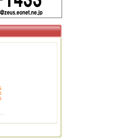
客
卓
台