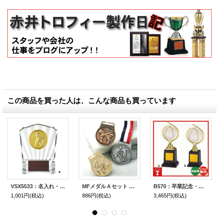
この商品を買った人は、こんな商品も買っています
VSX5533：名入れ・文字彫刻無料・選手宣誓記念・優秀選手賞・殊勲賞・ＭＶＰなどに、オススメの野球用の楯 表彰楯
MFメダルＡセット φ40mmメダル 首掛けリボン付/紙箱入り：大会の記念に１個から販売、金メダル・銀メダル・銅メダル、優勝メダル
B570：卒業記念・少年野球・野球大会オススメの野球用ブロンズトロフィー
1,001円
(税込)
886円
(税込)
3,465円
(税込)