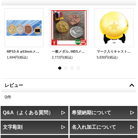
MF53-A φ53mmメダル 高級スタンド式プラケース ：１個から販売、金メダル・銀メダル・銅メダル、優勝メダル
一般メダル, MBSメダル Bセット 52φmm
マーク入りキャスト製盃 SAM-60(警察)：退職記念、社内表彰、周年記念、功労賞、自衛隊、消防団、消防署
1,694円
(税込)
2,772円
(税込)
5,830円
(税込)
レビュー
0
件
Q&A（よくある質問）
希望納期について
文字彫刻
名入れ加工について