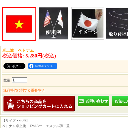
卓上旗 ベトナム
税込価格
:
5,280円
(税込)
Facebookでシェア
数量
:
返品特約に関する重要事項
【サイズ・生地】
ベトナム卓上旗 12×18cm エステル羽二重