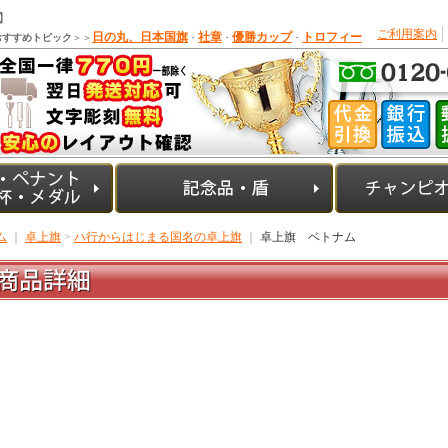
】
ご利用案内
日の丸、日本国旗
社章
優勝カップ
トロフィー
おすすめトピック
＞＞
・
・
・
ム
｜
卓上旗
>
ハ行からはじまる国名の卓上旗
｜
卓上旗 ベトナム