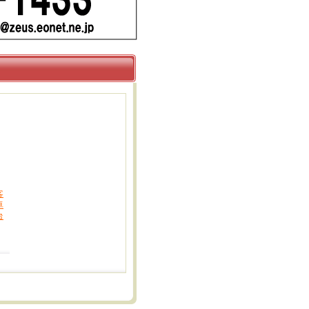
客
卓
台