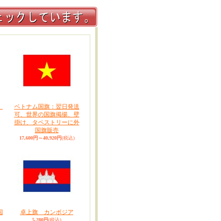
）
ベトナム国旗：翌日発送
可、世界の国旗掲揚、壁
掛け、タペストリーに外
国旗販売
17,600円～40,920円
(税込)
国
卓上旗 カンボジア
5,280円
(税込)