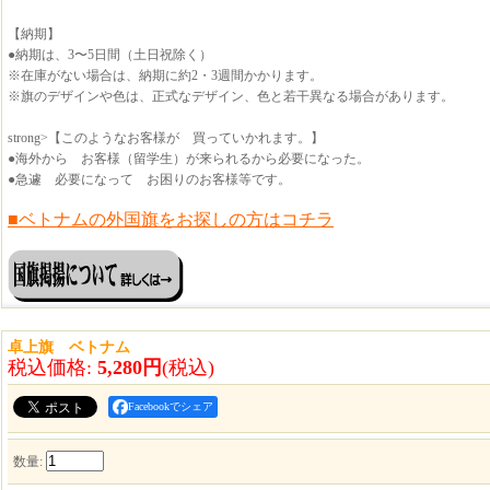
【納期】
●納期は、3〜5日間（土日祝除く）
※在庫がない場合は、納期に約2・3週間かかります。
※旗のデザインや色は、正式なデザイン、色と若干異なる場合があります。
strong>【このようなお客様が 買っていかれます。】
●海外から お客様（留学生）が来られるから必要になった。
●急遽 必要になって お困りのお客様等です。
■ベトナムの外国旗をお探しの方はコチラ
卓上旗 ベトナム
税込価格
:
5,280円
(税込)
Facebookでシェア
数量
: