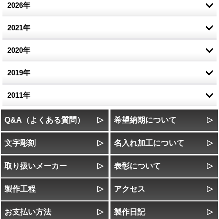
2026年
2021年
6月 (5)
2020年
5月 (3)
2019年
4月 (4)
10月 (1)
3月 (4)
2011年
9月 (1)
10月 (1)
2月 (2)
6月 (1)
7月 (7)
Q&A（よくある質問）
希望納期について
1月 (3)
5月 (2)
6月 (22)
文字彫刻
名入れ加工について
4月 (2)
5月 (19)
取り扱いメーカー
表彰について
3月 (2)
製作工程
アクセス
お支払い方法
製作日記