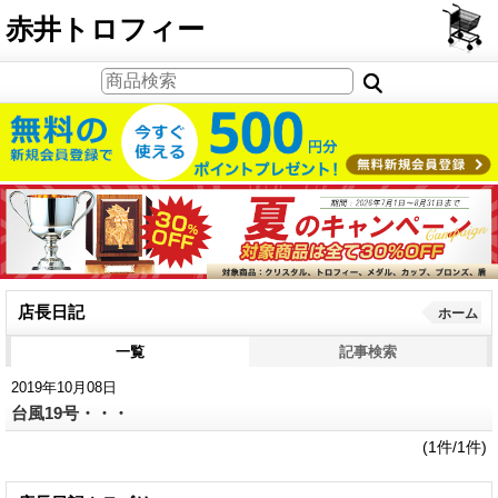
PCサイト
赤井トロフィー
店長日記
ホーム
一覧
記事検索
2019年10月08日
台風19号・・・
(1件/1件)