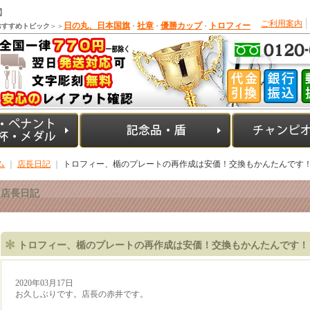
】
ご利用案内
日の丸、日本国旗
社章
優勝カップ
トロフィー
おすすめトピック
＞＞
・
・
・
ム
｜
店長日記
｜
トロフィー、楯のプレートの再作成は安価！交換もかんたんです
店長日記
トロフィー、楯のプレートの再作成は安価！交換もかんたんです！
2020年03月17日
お久しぶりです。店長の赤井です。