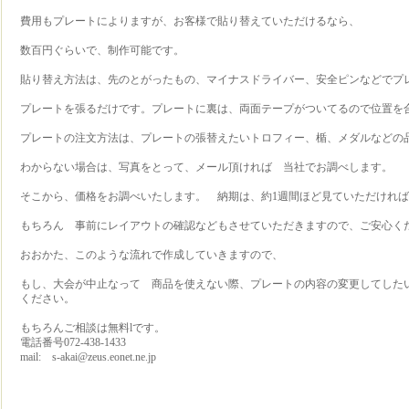
費用もプレートによりますが、お客様で貼り替えていただけるなら、
数百円ぐらいで、制作可能です。
貼り替え方法は、先のとがったもの、マイナスドライバー、安全ピンなどでプ
プレートを張るだけです。プレートに裏は、両面テープがついてるので位置を
プレートの注文方法は、プレートの張替えたいトロフィー、楯、メダルなどの
わからない場合は、写真をとって、メール頂ければ 当社でお調べします。
そこから、価格をお調べいたします。 納期は、約1週間ほど見ていただけれ
もちろん 事前にレイアウトの確認などもさせていただきますので、ご安心く
おおかた、このような流れで作成していきますので、
もし、大会が中止なって 商品を使えない際、プレートの内容の変更してした
ください。
もちろんご相談は無料lです。
電話番号072-438-1433
mail: s-akai@zeus.eonet.ne.jp