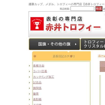
優勝カップ、メダル、トロフィーの専門店【赤井トロフィー
商品検索:
ホー
店長日記カテゴリ
各種大会
ラバー圧着
カッテｲング加工
記念品
旗関係
徽章
表彰楯