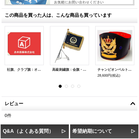
この商品を買った人は、こんな商品も買っています
社旗、クラブ旗：オリジナル旗・応援旗・社旗・クラブ旗・一枚からオーダー可能な旗の制作
高級刺繍旗：会旗・校旗などの高級刺繍旗
チャンピオンベルトCHP2：ボクシング・空手・プロレス・格闘技・の大会に使用可能なチャンピオンベルト
28,600円
(税込)
レビュー
0
件
Q&A（よくある質問）
希望納期について