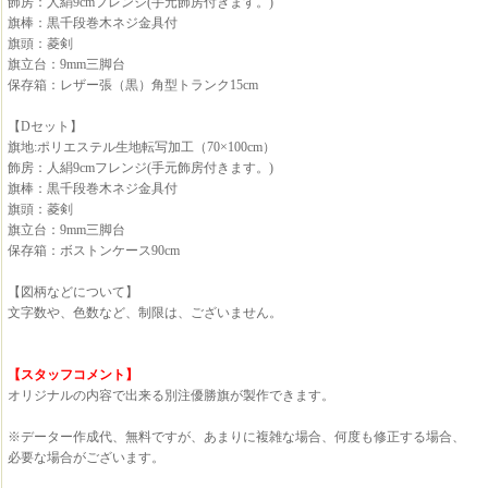
飾房：人絹9cmフレンジ(手元飾房付きます。)
旗棒：黒千段巻木ネジ金具付
旗頭：菱剣
旗立台：9mm三脚台
保存箱：レザー張（黒）角型トランク15cm
【Dセット】
旗地:ポリエステル生地転写加工（70×100cm）
飾房：人絹9cmフレンジ(手元飾房付きます。)
旗棒：黒千段巻木ネジ金具付
旗頭：菱剣
旗立台：9mm三脚台
保存箱：ボストンケース90cm
【図柄などについて】
文字数や、色数など、制限は、ございません。
【スタッフコメント】
オリジナルの内容で出来る別注優勝旗が製作できます。
※データー作成代、無料ですが、あまりに複雑な場合、何度も修正する場合、
必要な場合がございます。