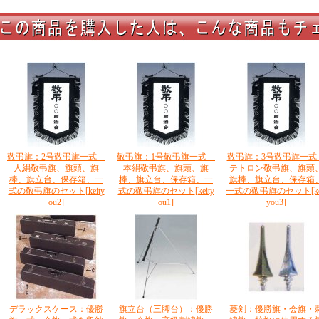
敬弔旗：2号敬弔旗一式
敬弔旗：1号敬弔旗一式
敬弔旗：3号敬弔旗一
人絹敬弔旗、旗頭、旗
本絹敬弔旗、旗頭、旗
テトロン敬弔旗、旗頭
棒、旗立台、保存箱、一
棒、旗立台、保存箱、一
旗棒、旗立台、保存箱
式の敬弔旗のセット
[keity
式の敬弔旗のセット
[keity
一式の敬弔旗のセット
[k
ou2]
ou1]
you3]
デラックスケース：優勝
旗立台（三脚台）：優勝
菱剣：優勝旗・会旗・