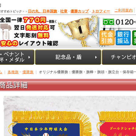
】
ご利用案内
日の丸、日本国旗
社章
優勝カップ
トロフィー
おすすめトピック
＞＞
・
・
・
ム
｜
各種旗
>
優勝旗
｜
オリジナル優勝旗：優勝旗・旗棒・旗頭・旗立台・保存箱