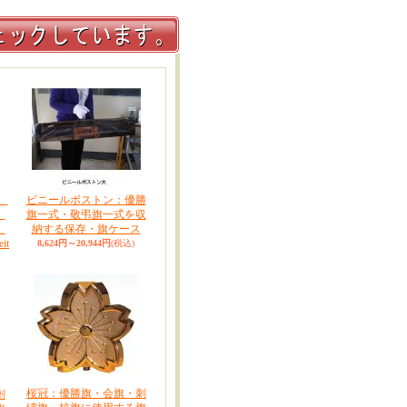
式
ビニールボストン：優勝
、
旗一式・敬弔旗一式を収
、
納する保存・旗ケース
eit
8,624円～20,944円
(税込)
桜冠：優勝旗・会旗・刺
刺