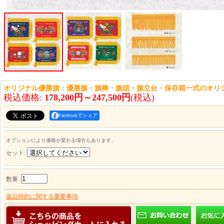
オリジナル優勝旗：優勝旗・旗棒・旗頭・旗立台・保存箱一式のオリ
税込価格
:
178,200円～247,500円
(税込)
Facebookでシェア
オプションにより価格が変わる場合もあります。
セット
:
数量
:
返品特約に関する重要事項