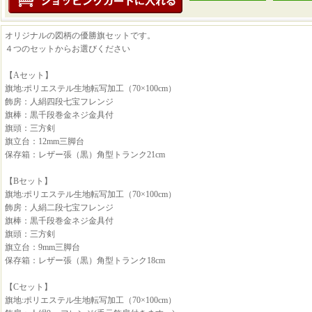
オリジナルの図柄の優勝旗セットです。
４つのセットからお選びください
【Aセット】
旗地:ポリエステル生地転写加工（70×100cm）
飾房：人絹四段七宝フレンジ
旗棒：黒千段巻金ネジ金具付
旗頭：三方剣
旗立台：12mm三脚台
保存箱：レザー張（黒）角型トランク21cm
【Bセット】
旗地:ポリエステル生地転写加工（70×100cm）
飾房：人絹二段七宝フレンジ
旗棒：黒千段巻金ネジ金具付
旗頭：三方剣
旗立台：9mm三脚台
保存箱：レザー張（黒）角型トランク18cm
【Cセット】
旗地:ポリエステル生地転写加工（70×100cm）