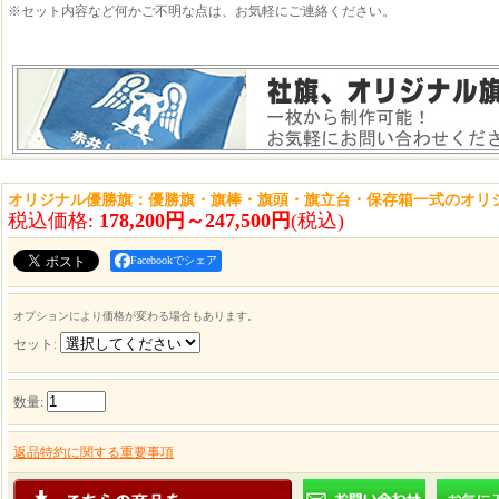
※セット内容など何かご不明な点は、お気軽にご連絡ください。
オリジナル優勝旗：優勝旗・旗棒・旗頭・旗立台・保存箱一式のオリ
税込価格
:
178,200円～247,500円
(税込)
Facebookでシェア
オプションにより価格が変わる場合もあります。
セット
:
数量
:
返品特約に関する重要事項