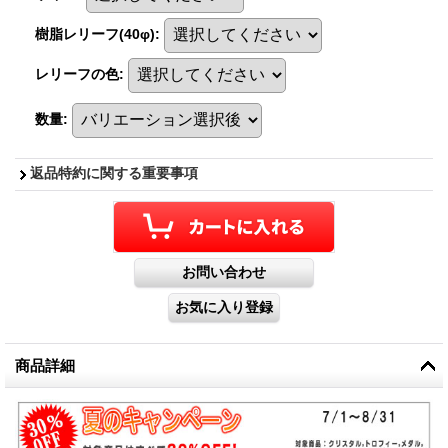
樹脂レリーフ(40φ)
:
レリーフの色
:
数量
:
返品特約に関する重要事項
商品詳細