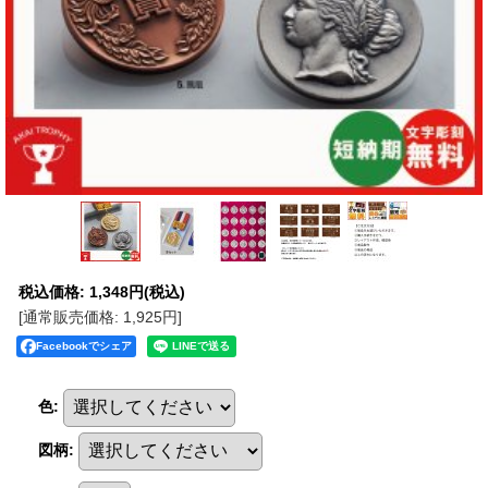
税込価格
:
1,348円
(税込)
[通常販売価格
:
1,925円
]
Facebookでシェア
色
:
図柄
: