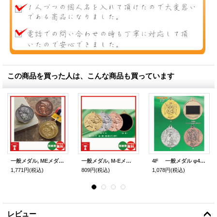
この商品を買った人は、こんな商品も買っています
一般メダル, MEメダル Bセット 52φmm
一般メダル, M-Eメダル (PPケース入り) 35φmm
4F 一般メダル φ45mm, (スタンド式プラケース 首掛リボン付き)
1,771円
(税込)
809円
(税込)
1,078円
(税込)
レビュー