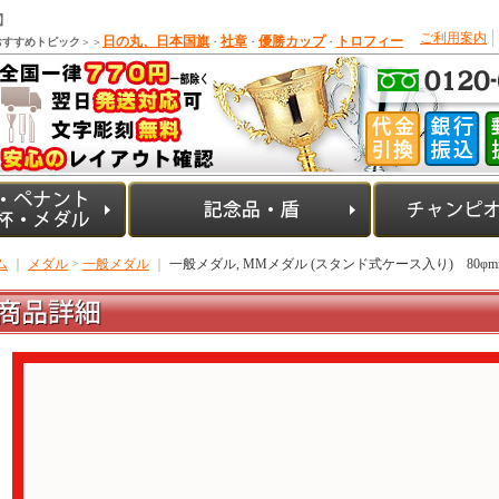
】
ご利用案内
日の丸、日本国旗
社章
優勝カップ
トロフィー
おすすめトピック
＞＞
・
・
・
ム
｜
メダル
>
一般メダル
｜
一般メダル, MMメダル (スタンド式ケース入り) 80φm