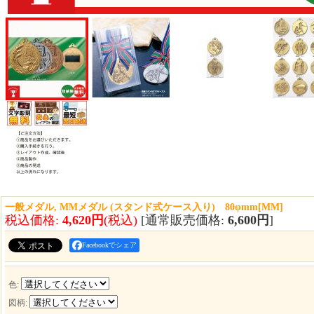
一般メダル, MMメダル (スタンド式ケース入り) 80φmm
[
MM
]
税込価格
:
4,620円
(税込)
[通常販売価格
:
6,600円
]
Facebookでシェア
色
:
図柄
: