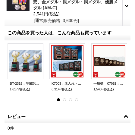
売、金メダル・銀メダル・銅メダル、優勝メ
ダル
[
AM-C
]
2,541円
(税込)
[通常販売価格
:
3,630円
]
この商品を買った人は、こんな商品も買っています
BT-2318：卒業記念・少年野球・野球大会オススメの野球用ブロンズトロフィー
K7003：名入れ・文字彫刻無料・全ジャンルの大会に対応、豪華な記念品楯、表彰楯（盾）
一般楯 K7052：名入れ・文字彫刻無料 表彰楯
1,617円
(税込)
6,314円
(税込)
1,540円
(税込)
レビュー
0
件