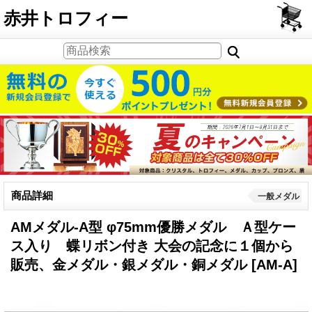
PCサイト
赤井トロフィー
商品詳細
一般メダル
AMメダル-A型 φ75mm優勝メダル Ａ型ケー
ス入り 蝶リボン付き 大会の記念に１個から
販売、金メダル・銀メダル・銅メダル
[AM-A]