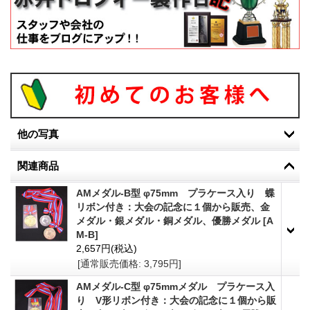
他の写真
関連商品
AMメダル-B型 φ75mm プラケース入り 蝶
リボン付き：大会の記念に１個から販売、金
メダル・銀メダル・銅メダル、優勝メダル
[
A
M-B
]
2,657円
(税込)
[通常販売価格
:
3,795円
]
AMメダル-C型 φ75mmメダル プラケース入
り V形リボン付き：大会の記念に１個から販