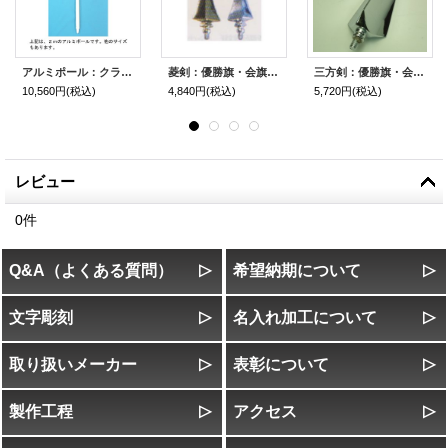
アルミポール：クラブ旗・応援旗に使われる旗棒・伸縮アルミポール
菱剣：優勝旗・会旗・刺繍旗・校旗に使用する旗頭
三方剣：優勝旗・会旗・刺繍旗・校旗に使用する旗頭
10,560円
(税込)
4,840円
(税込)
5,720円
(税込)
レビュー
0
件
Q&A（よくある質問）
希望納期について
文字彫刻
名入れ加工について
取り扱いメーカー
表彰について
製作工程
アクセス