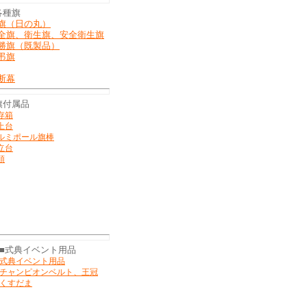
各種旗
旗（日の丸）
全旗、衛生旗、安全衛生旗
勝旗（既製品）
弔旗
断幕
旗付属品
存箱
上台
ルミポール旗棒
立台
頭
■式典イベント用品
式典イベント用品
チャンピオンベルト、王冠
くすだま