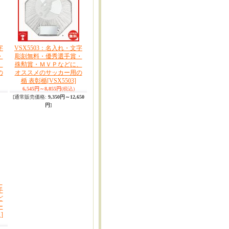
字
VSX5503：名入れ・文字
・
彫刻無料・優秀選手賞・
、
殊勲賞・ＭＶＰなどに、
の
オススメのサッカー用の
楯 表彰楯
[VSX5503]
6,545円～8,855円
(税込)
[通常販売価格
:
9,350円～12,650
円
]
・
手
ど
ー
]