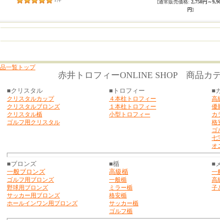
[通常販売価格
:
2,750円～9,9
円
]
品一覧トップ
赤井トロフィーONLINE SHOP 商品カ
■クリスタル
■トロフィー
■
クリスタルカップ
４本柱トロフィー
高
クリスタルブロンズ
１本柱トロフィー
優
クリスタル楯
小型トロフィー
カ
ゴルフ用クリスタル
格
ゴ
七
オ
■ブロンズ
■楯
■
一般ブロンズ
高級楯
一
ゴルフ用ブロンズ
一般楯
高
野球用ブロンズ
ミラー楯
子
サッカー用ブロンズ
格安楯
ホールインワン用ブロン
ズ
サッカー楯
ゴルフ楯