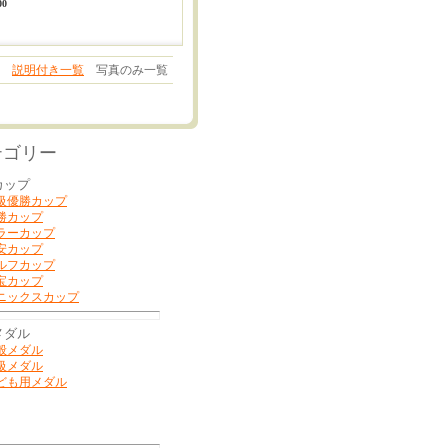
00
説明付き一覧
写真のみ一覧
テゴリー
カップ
級優勝カップ
勝カップ
ラーカップ
安カップ
ルフカップ
宝カップ
ニックスカップ
メダル
般メダル
級メダル
ども用メダル