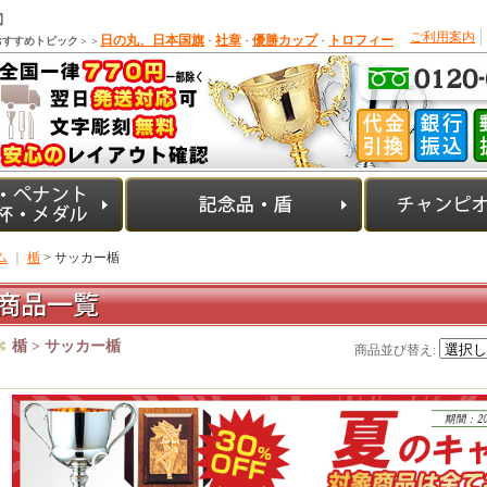
】
ご利用案内
日の丸、日本国旗
社章
優勝カップ
トロフィー
おすすめトピック
＞＞
・
・
・
ム
｜
楯
> サッカー楯
楯 > サッカー楯
商品並び替え
: