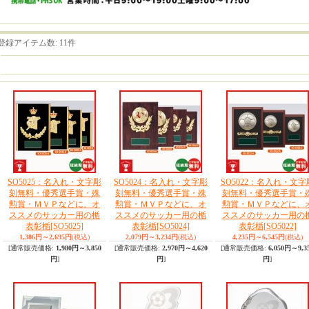
登録アイテム数
:
11件
SO5025：名入れ・文字彫
SO5024：名入れ・文字彫
SO5022：名入れ・文字
刻無料・優秀選手賞・殊
刻無料・優秀選手賞・殊
刻無料・優秀選手賞・
勲賞・ＭＶＰなどに、オ
勲賞・ＭＶＰなどに、オ
勲賞・ＭＶＰなどに、
ススメのサッカー用の楯
ススメのサッカー用の楯
ススメのサッカー用の
表彰楯
[SO5025]
表彰楯
[SO5024]
表彰楯
[SO5022]
1,386円～2,695円
(税込)
2,079円～3,234円
(税込)
4,235円～6,545円
(税込)
[通常販売価格
:
1,980円～3,850
[通常販売価格
:
2,970円～4,620
[通常販売価格
:
6,050円～9,3
円
]
円
]
円
]