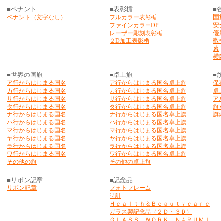
■ペナント
■表彰楯
■
国
ペナント（文字なし）
フルカラー表彰楯
安
ファインカラーDP
優
レーザー彫刻表彰楯
敬
２D加工表彰楯
幕
横
■世界の国旗
■卓上旗
■
ア行からはじまる国名
ア行からはじまる国名卓上旗
保
カ行からはじまる国名
カ行からはじまる国名卓上旗
卓
サ行からはじまる国名
サ行からはじまる国名卓上旗
ア
タ行からはじまる国名
タ行からはじまる国名卓上旗
旗
ナ行からはじまる国名
ナ行からはじまる国名卓上旗
旗
ハ行からはじまる国名
ハ行からはじまる国名卓上旗
マ行からはじまる国名
マ行からはじまる国名卓上旗
ヤ行からはじまる国名
ヤ行からはじまる国名卓上旗
ラ行からはじまる国名
ラ行からはじまる国名卓上旗
ワ行からはじまる国名
ワ行からはじまる国名卓上旗
その他の旗
その他の卓上旗
■リボン記章
■記念品
リボン記章
フォトフレーム
時計
Ｈｅａｌｔｈ＆Ｂｅａｕｔｙｃａｒｅ
ガラス製記念品（２Ｄ・３Ｄ）
ＧＬＡＳＳ ＷＯＲＫ ＮＡＲＵＭＩ