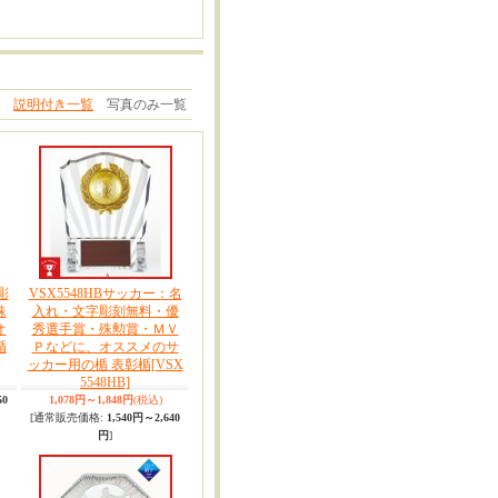
説明付き一覧
写真のみ一覧
彫
VSX5548HBサッカー：名
殊
入れ・文字彫刻無料・優
オ
秀選手賞・殊勲賞・ＭＶ
楯
Ｐなどに、オススメのサ
ッカー用の楯 表彰楯
[VSX
5548HB]
50
1,078円～1,848円
(税込)
[通常販売価格
:
1,540円～2,640
円
]