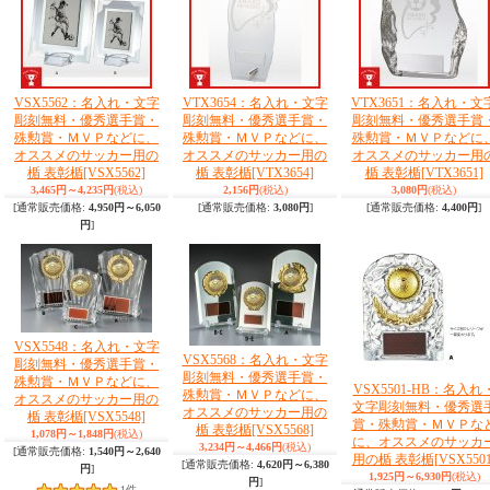
VSX5562：名入れ・文字
VTX3654：名入れ・文字
VTX3651：名入れ・文
彫刻無料・優秀選手賞・
彫刻無料・優秀選手賞・
彫刻無料・優秀選手賞
殊勲賞・ＭＶＰなどに、
殊勲賞・ＭＶＰなどに、
殊勲賞・ＭＶＰなどに
オススメのサッカー用の
オススメのサッカー用の
オススメのサッカー用
楯 表彰楯
[VSX5562]
楯 表彰楯
[VTX3654]
楯 表彰楯
[VTX3651]
3,465円～4,235円
(税込)
2,156円
(税込)
3,080円
(税込)
[通常販売価格
:
4,950円～6,050
[通常販売価格
:
3,080円
]
[通常販売価格
:
4,400円
]
円
]
VSX5548：名入れ・文字
VSX5568：名入れ・文字
彫刻無料・優秀選手賞・
彫刻無料・優秀選手賞・
殊勲賞・ＭＶＰなどに、
VSX5501-HB：名入れ
殊勲賞・ＭＶＰなどに、
オススメのサッカー用の
文字彫刻無料・優秀選
オススメのサッカー用の
楯 表彰楯
[VSX5548]
賞・殊勲賞・ＭＶＰな
楯 表彰楯
[VSX5568]
1,078円～1,848円
(税込)
に、オススメのサッカ
3,234円～4,466円
(税込)
[通常販売価格
:
1,540円～2,640
用の楯 表彰楯
[VSX5501
[通常販売価格
:
4,620円～6,380
円
]
1,925円～6,930円
(税込)
円
]
1
件